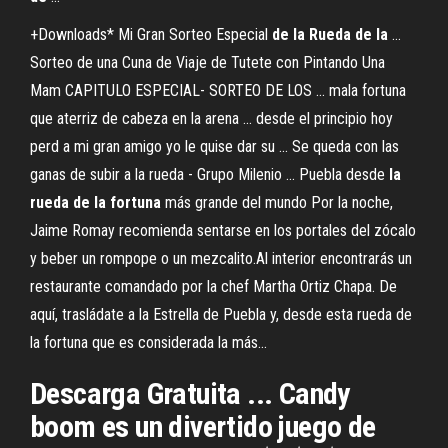
+Downloads* Mi Gran Sorteo Especial
de
la
Rueda
de
la
…
Sorteo de una Cuna de Viaje de Tutete con Pintando Una
Mam CAPITULO ESPECIAL- SORTEO DE LOS ... mala fortuna
que aterriz de cabeza en la arena ... desde el principio hoy
perd a mi gran amigo yo le quise dar su ... Se queda con las
ganas de subir a la rueda - Grupo Milenio ... Puebla desde
la
rueda
de
la
fortuna
más grande del mundo Por la noche,
Jaime Romay recomienda sentarse en los portales del zócalo
y beber un rompope o un mezcalito.Al interior encontrarás un
restaurante comandado por la chef Martha Ortiz Chapa. De
aquí, trasládate a la Estrella de Puebla y, desde esta rueda de
la fortuna que es considerada la más...
Descarga Gratuita ... Candy
boom es un divertido juego de