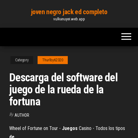
Skip
joven negro jack ed completo
to
vulkanuyei.web.app
the
content
Category
Thurlby62320
Descarga del software del
juego de la rueda de la
fortuna
By
AUTHOR
Wheel of Fortune on Tour -
Juegos
Casino - Todos los tipos
de
...