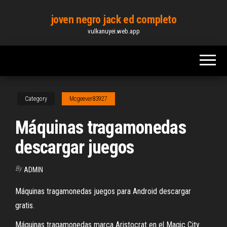
Skip
joven negro jack ed completo
to
vulkanuyei.web.app
the
content
Category
Mcgeever83927
Máquinas tragamonedas
descargar juegos
By
ADMIN
Máquinas tragamonedas juegos para Android descargar
gratis.
Máquinas tragamonedas marca Aristocrat en el Magic City