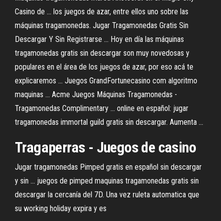
Casino de ... los juegos de azar, entre ellos uno sobre las
máquinas tragamonedas. Jugar Tragamonedas Gratis Sin
Descargar Y Sin Registrarse ... Hoy en día las máquinas
tragamonedas gratis sin descargar son muy novedosas y
populares en el área de los juegos de azar, por eso acá te
explicaremos ... Juegos GrandFortunecasino com algoritmo
maquinas ... Acme Juegos Máquinas Tragamonedas -
Tragamonedas Complimentary ... online en español: jugar
tragamonedas immortal guild gratis sin descargar. Aumenta ...
Tragaperras - Juegos de casino
Jugar tragamonedas Pimped gratis en español sin descargar
y sin ... juegos de pimped maquinas tragamonedas gratis sin
descargar la cercanía del 7D. Una vez ruleta automatica que
su working holiday expira y es