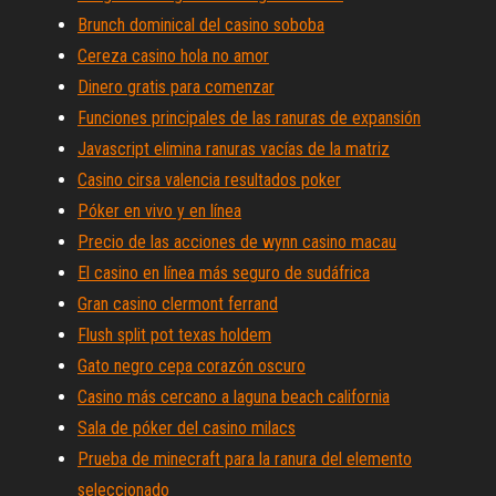
Brunch dominical del casino soboba
Cereza casino hola no amor
Dinero gratis para comenzar
Funciones principales de las ranuras de expansión
Javascript elimina ranuras vacías de la matriz
Casino cirsa valencia resultados poker
Póker en vivo y en línea
Precio de las acciones de wynn casino macau
El casino en línea más seguro de sudáfrica
Gran casino clermont ferrand
Flush split pot texas holdem
Gato negro cepa corazón oscuro
Casino más cercano a laguna beach california
Sala de póker del casino milacs
Prueba de minecraft para la ranura del elemento
seleccionado