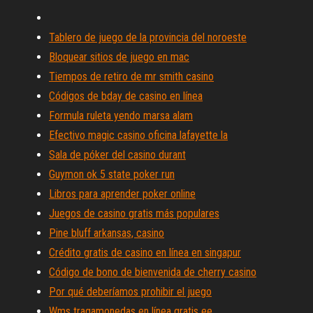
Tablero de juego de la provincia del noroeste
Bloquear sitios de juego en mac
Tiempos de retiro de mr smith casino
Códigos de bday de casino en línea
Formula ruleta yendo marsa alam
Efectivo magic casino oficina lafayette la
Sala de póker del casino durant
Guymon ok 5 state poker run
Libros para aprender poker online
Juegos de casino gratis más populares
Pine bluff arkansas, casino
Crédito gratis de casino en línea en singapur
Código de bono de bienvenida de cherry casino
Por qué deberíamos prohibir el juego
Wms tragamonedas en línea gratis ee.