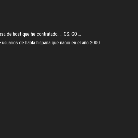
 de host que he contratado, ... CS: GO ...
usuarios de habla hispana que nació en el año 2000