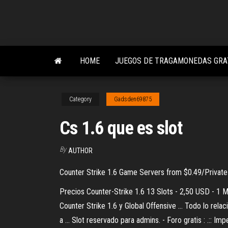
Skip
to
the
content
HOME
JUEGOS DE TRAGAMONEDAS GRAT
Category
Gadsden69875
Cs 1.6 que es slot
By
AUTHOR
Counter Strike 1.6 Game Servers from $0.49/Priv
Precios Counter-Strike 1.6 13 Slots - 2,50 USD - 1 
Counter Strike 1.6 y Global Offensive ... Todo lo re
a ... Slot reservado para admins. - Foro gratis : .::