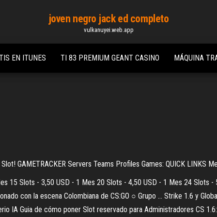
joven negro jack ed completo
vulkanuyei.web.app
IS EN ITUNES
TI 83 PREMIUM GEANT CASINO
MÁQUINA TR
ate Slot! GAMETRACKER Servers Teams Profiles Games: QUICK LINKS M
Mes 15 Slots - 3,50 USD - 1 Mes 20 Slots - 4,50 USD - 1 Mes 24 Slots - 
lacionado con la escena Colombiana de CS:GO ○ Grupo ... Strike 1.6 y Glo
 Imperio IA Guia de cómo poner Slot reservado para Administradores CS 1.6